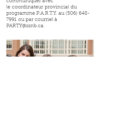
communiquer avec
le coordinateur provincial du
programme P.A.R.T.Y. au
(506) 648-
7991
ou par courriel à
PARTY@ssnb.ca
.